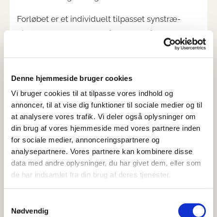
Forløbet er et individuelt tilpasset synstræ-
ningsprogram, hvor du låner eller får al
nødvendigt træningsudstyr til at kunne
gennemføre forløbet.
Denne hjemmeside bruger cookies
Forløbet starter med 1 x opstart på træning,
Vi bruger cookies til at tilpasse vores indhold og
senere 3 x kontroller, og slutteligt 1 x afslutning
annoncer, til at vise dig funktioner til sociale medier og til
og efterkontrol.
at analysere vores trafik. Vi deler også oplysninger om
din brug af vores hjemmeside med vores partnere inden
Du modtager øvelser ved opstarten og ved hver
for sociale medier, annonceringspartnere og
kontrol, som du skal lave derhjemme så ofte
analysepartnere. Vores partnere kan kombinere disse
data med andre oplysninger, du har givet dem, eller som
det er muligt for dig.
de har indsamlet fra din brug af deres tjenester.
Forventet daglig træning på en varighed af: 15-
Samtykkevalg
30 min.
Nødvendig